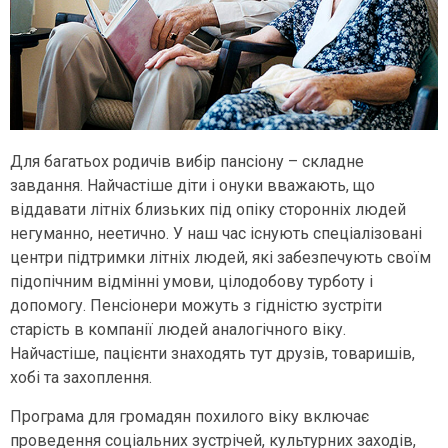
Для багатьох родичів вибір пансіону – складне
завдання. Найчастіше діти і онуки вважають, що
віддавати літніх близьких під опіку сторонніх людей
негуманно, неетично. У наш час існують спеціалізовані
центри підтримки літніх людей, які забезпечують своїм
підопічним відмінні умови, цілодобову турботу і
допомогу. Пенсіонери можуть з гідністю зустріти
старість в компанії людей аналогічного віку.
Найчастіше, пацієнти знаходять тут друзів, товаришів,
хобі та захоплення.
Програма для громадян похилого віку включає
проведення соціальних зустрічей, культурних заходів,