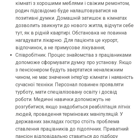
кімнаті з хорошими меблями і свіжим ремонтом,
родич підсвідомо буде налаштовуватися на
позитивні думки. Домашній затишок в кімнатах
дозволить звикнути до нового житла, відчути себе
тут, як в рідній квартирі. Обстановка не повинна
нагадувати лікарню. Для пацієнта це курорт,
відпочинок, а не примусове лікування;
Співробітник. Процес знайомства з працівниками
допоможе сформувати думку про установу. Якщо
з пенсіонером будуть звертатися неналежним
чином, не має значення інтер’єр кімнати і наявність
сучасної техніки. Персонал повинен проявляти
турботу, мати спеціалізовану освіту і досвід
роботи. Медичні навички допоможуть не
розгубитися, якщо знадобиться реабілітація літніх
людей, проведення термінових маніпуляцій. У
державних закладах гостро стоїть проблема
ставлення працівників до підопічних. Приватний
пансіон відповідально ставиться до підбору