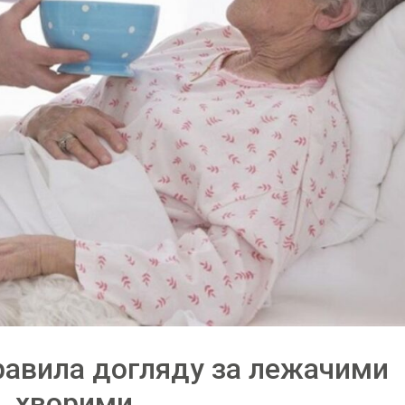
равила догляду за лежачими
хворими