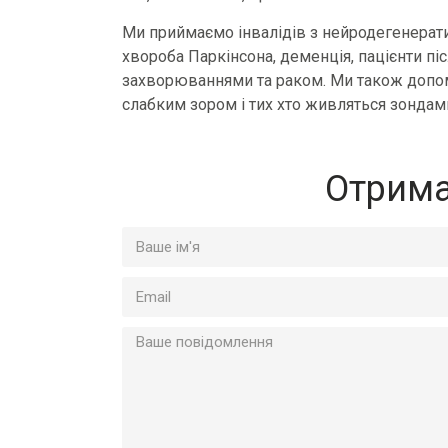
Ми приймаємо інвалідів з нейродегенера
хвороба Паркінсона, деменція, пацієнти післ
захворюваннями та раком. Ми також допом
слабким зором і тих хто живляться зондам
Отрима