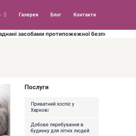
с
Галерея
Блог
Контакти
асобами протипожежної безпеки згідно з вимогам
Послуги
Приватний хоспіс у
Харкові
Добове перебування в
будинку для літніх людей