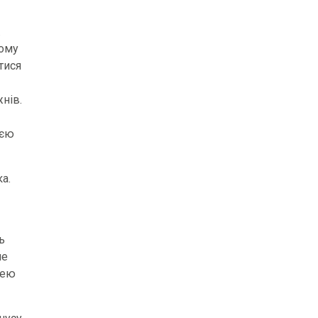
.
ному
тися
нів.
оєю
а.
ь
не
цею