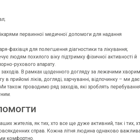
ал;
лікарями первинної медичної допомоги для надання
аря-фахівця для полегшення діагностики та лікування;
ечує людям похилого віку підтримку фізичної активності й
орно-рухового апарату.
заходів. В рамках щоденного догляду за лежачими хворим
в прийомі ліків, догляді, харчуванні, відпочинку – ми да
 Ми також проводимо ряд заходів, які зроблять перебуванн
тним.
помогти
их жителів, як тих, хто все ще дуже активний, так і тих, х
 повсякденних справ. Кожна літня людина однаково важлив
ами комфортно.