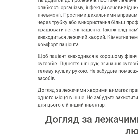
На додаток до пролежнів постійне лежаче 
слабкості організму, інфекцій сечовивідни
пневмонії. Простими дихальними вправами,
через трубку або використання більш проф
працювати легені пацієнта. Також слід па
знаходиться лежачий хворий. Кімнатна темп
комфорт пацієнта.
Щоб пацієнт знаходився в хорошому фізично
суглобів. Підняття ніг і рук, згинання суг
гелеву кульку рукою. Не забудьте помасаж
засобів.
Догляд за лежачими хворими вимагає прав
одного місця в інше. Не забудьте захистити
для цього є й інший інвентар.
Догляд за лежачими
лю