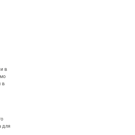
и в
ємо
я в
то
а для