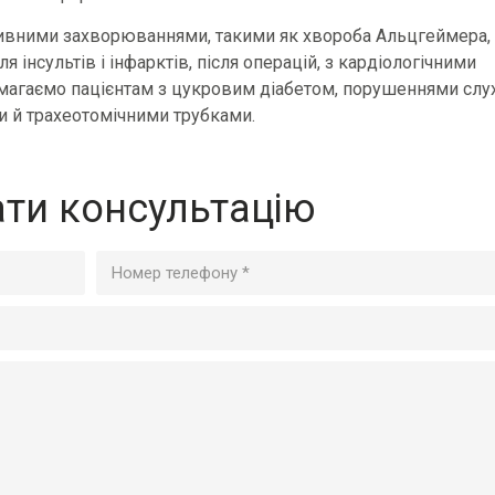
тивними захворюваннями, такими як хвороба Альцгеймера,
я інсультів і інфарктів, після операцій, з кардіологічними
агаємо пацієнтам з цукровим діабетом, порушеннями слуху
и й трахеотомічними трубками.
ти консультацію