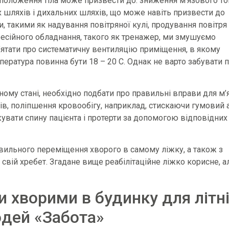
положення тіла може призвести до: зниження м’язового то
х шляхів і дихальних шляхів, що може навіть призвести до
 такими як надування повітряної кулі, продування повітря
есійного обладнання, такого як тренажер, ми змушуємо
м’ятати про систематичну вентиляцію приміщення, в якому
ература повинна бути 18 – 20 C. Однак не варто забувати 
му стані, необхідно подбати про правильні вправи для м’я
лобів, поліпшення кровообігу, наприклад, стискаючи гумовий 
увати спину пацієнта і протерти за допомогою відповідних
ильного переміщення хворого в самому ліжку, а також з
 свій хребет. Згадане вище реабілітаційне ліжко корисне, а
 хворими в будинку для літн
дей «Забота»