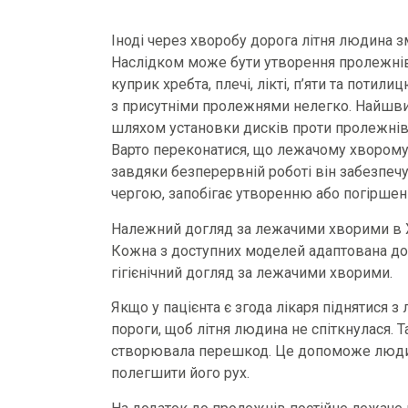
Іноді через хворобу дорога літня людина 
Наслідком може бути утворення пролежнів
куприк хребта, плечі, лікті, п’яти та поти
з присутніми пролежнями нелегко. Найшвид
шляхом установки дисків проти пролежнів
Варто переконатися, що лежачому хворому
завдяки безперервній роботі він забезпечу
чергою, запобігає утворенню або погіршен
Належний догляд за лежачими хворими в Ха
Кожна з доступних моделей адаптована до
гігієнічний догляд за лежачими хворими.
Якщо у пацієнта є згода лікаря піднятися з
пороги, щоб літня людина не спіткнулася. 
створювала перешкод. Це допоможе людині 
полегшити його рух.