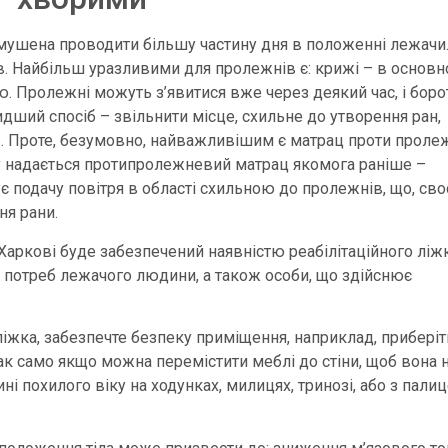
змушена проводити більшу частину дня в положенні лежачи
. Найбільш уразливими для пролежнів є: крижі – в основ
лицю. Пролежні можуть з’явитися вже через деякий час, і боро
ший спосіб – звільнити місце, схильне до утворення ран,
. Проте, безумовно, найважливішим є матрац проти пролеж
 надається протипролежневий матрац якомога раніше –
є подачу повітря в області схильною до пролежнів, що, св
ня рани.
ркові буде забезпечений наявністю реабілітаційного ліжк
 потреб лежачого людини, а також особи, що здійснює
 ліжка, забезпечте безпеку приміщення, наприклад, приберіт
Так само якщо можна перемістити меблі до стіни, щоб вона 
похилого віку на ходунках, милицях, тринозі, або з пали