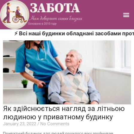
сі наші будинки обладнані засобами протипожежн
Як здійснюється нагляд за літньою
людиною у приватному будинку
January 23, 2022
No Comments
Приватний будинок для людей похилого віку зруйнував