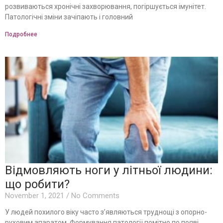
розвиваються хронічні захворювання, погіршується імунітет.
Патологічні зміни зачіпають і головний
Подробнее
Відмовляють ноги у літньої людини:
що робити?
November 1, 2021
No Comments
У людей похилого віку часто з’являються труднощі з опорно-
руховим апаратом. Формування патології помітно по появі