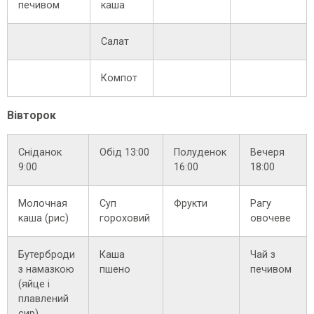
печивом
каша
Салат
Компот
Вівторок
Сніданок
Обід 13:00
Полуденок
Вечеря
9:00
16:00
18:00
Молочная
Суп
Фрукти
Рагу
каша (рис)
гороховий
овочеве
Бутерброди
Каша
Чай з
з намазкою
пшено
печивом
(яйце і
плавлений
сир)