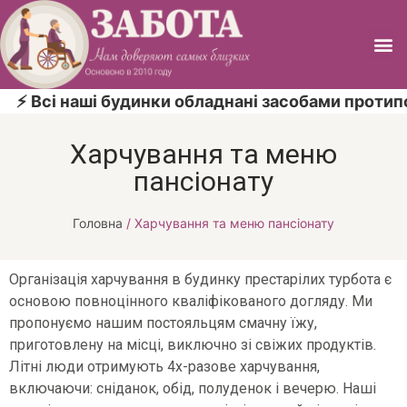
і наші будинки обладнані засобами протипожежно
Харчування та меню
пансіонату
Головна
/
Харчування та меню пансіонату
Організація харчування в будинку престарілих турбота є
основою повноцінного кваліфікованого догляду. Ми
пропонуємо нашим постояльцям смачну їжу,
приготовлену на місці, виключно зі свіжих продуктів.
Літні люди отримують 4х-разове харчування,
включаючи: сніданок, обід, полуденок і вечерю. Наші