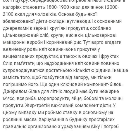
солі і цукру. Середньодобова потреба літньої людини в
калоріях становить 1800-1900 ккал для жінок і 2000-
2100 ккал для чоловіків. Основа будь-якої
збалансованої дієти-складні вуглеводи. Їх основними
джерелами є зерна і круп’яні продукти, особливо
цільнозерновий хліб, крупи, висівки, цільнозернові
макаронні вироби і коричневий рис. Тут варто згадати
величезну роль клітковини-вона присутня у
вищезгаданих продуктах, а також в овочах і фруктах.
Слід пам’ятати, що надходження клітковини повинно
супроводжуватися достатньою кількістю рідини. Інакше
замість того, щоб позбутися від запору, ми тільки
погіршимо його. Ще один ключовий компонент-білок.
Джерелом білка для літніх людей має бути нежирне
м’ясо, вся риба, морепродукти, яйця, бобові та молочні
продукти. Жир-третій важливий компонент дієти. У
цьому випадку ми робимо ставку в основному на
рослинні масла. Харчування в будинку престарілих
правильно організовано з урахуванням віку і потреб