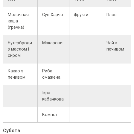
Молочная
Суп Харчо
Фрукти
Плов
каша
(гречка)
Бутерброди
Макарони
Чай з
з маслом і
печивом
сиром
Какао з
Риба
печивом
смажена
Ікра
кабачкова
Компот
Субота