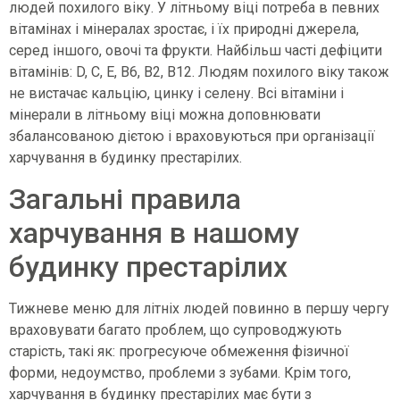
людей похилого віку. У літньому віці потреба в певних
вітамінах і мінералах зростає, і їх природні джерела,
серед іншого, овочі та фрукти. Найбільш часті дефіцити
вітамінів: D, C, E, B6, B2, B12. Людям похилого віку також
не вистачає кальцію, цинку і селену. Всі вітаміни і
мінерали в літньому віці можна доповнювати
збалансованою дієтою і враховуються при організації
харчування в будинку престарілих.
Загальні правила
харчування в нашому
будинку престарілих​
Тижневе меню для літніх людей повинно в першу чергу
враховувати багато проблем, що супроводжують
старість, такі як: прогресуюче обмеження фізичної
форми, недоумство, проблеми з зубами. Крім того,
харчування в будинку престарілих має бути з