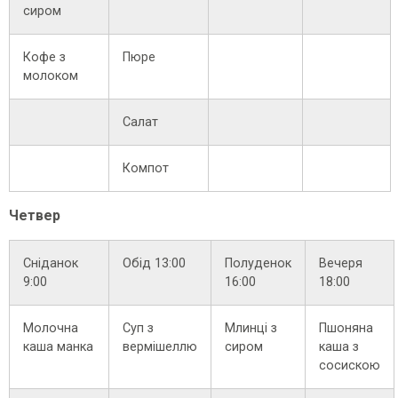
сиром
Кофе з
Пюре
молоком
Салат
Компот
Четвер
Сніданок
Обід 13:00
Полуденок
Вечеря
9:00
16:00
18:00
Молочна
Суп з
Млинці з
Пшоняна
каша манка
вермішеллю
сиром
каша з
сосискою