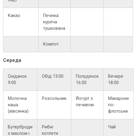
Какао
Печінка
куряча
тушкована
Компот
Середа
Сніданок
Обід 13:00
Полуденок
Вечеря
9:00
16:00
18:00
Молочна
Розсольник
Йогурт з
Макарони
каша
печивом
по-
(вівсянка)
флотськи
Бутерброди
Рибні
Чай
з маслом і
котлети