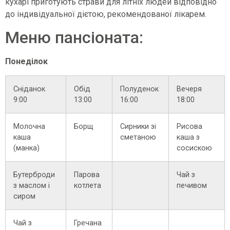
кухарі приготують страви для літніх людей відповідно
до індивідуальної дієтою, рекомендованої лікарем.
Меню пансіоната:
Понеділок
Сніданок
Обід
Полуденок
Вечеря
9:00
13:00
16:00
18:00
Молочна
Борщ
Сирники зі
Рисова
каша
сметаною
каша з
(манка)
сосискою
Бутерброди
Парова
Чай з
з маслом і
котлета
печивом
сиром
Чай з
Гречана