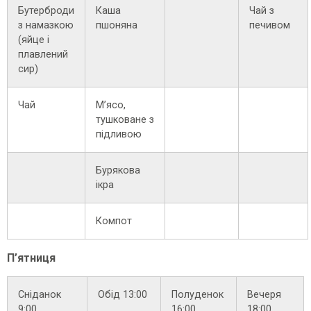
Бутерброди
Каша
Чай з
з намазкою
пшоняна
печивом
(яйце і
плавлений
сир)
Чай
М’ясо,
тушковане з
підливою
Бурякова
ікра
Компот
П’ятниця
Сніданок
Обід 13:00
Полуденок
Вечеря
9:00
16:00
18:00