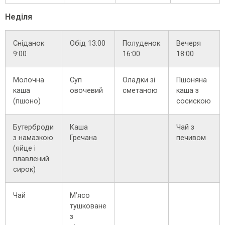
Неділя
Сніданок
Обід 13:00
Полуденок
Вечеря
9:00
16:00
18:00
Молочна
Суп
Оладки зі
Пшоняна
каша
овочевий
сметаною
каша з
(пшоно)
сосискою
Бутерброди
Каша
Чай з
з намазкою
Гречана
печивом
(яйце і
плавлений
сирок)
Чай
М’ясо
тушковане
з