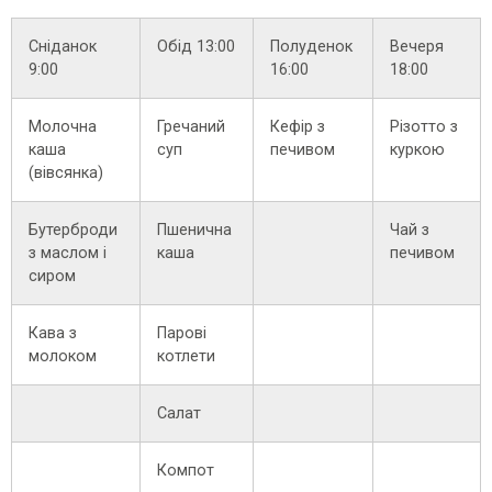
Сніданок
Обід 13:00
Полуденок
Вечеря
9:00
16:00
18:00
Молочна
Гречаний
Кефір з
Різотто з
каша
суп
печивом
куркою
(вівсянка)
Бутерброди
Пшенична
Чай з
з маслом і
каша
печивом
сиром
Кава з
Парові
молоком
котлети
Салат
Компот