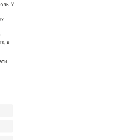
оль. У
их
а
а, в
ати