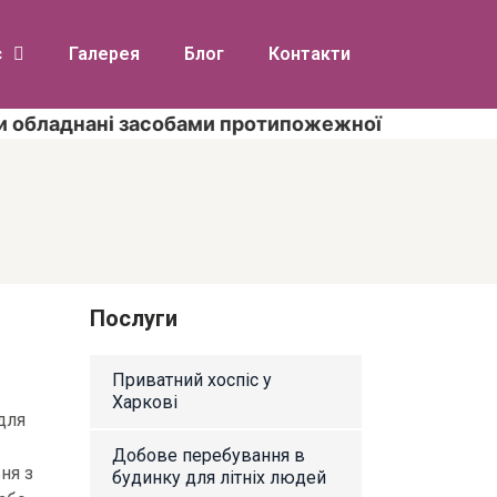
с
Галерея
Блог
Контакти
ладнані засобами протипожежної безпеки згідно 
Послуги
Приватний хоспіс у
Харкові
для
Добове перебування в
ня з
будинку для літніх людей