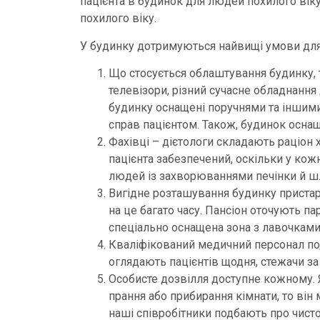
пацієнта в будинок для людей похилого вік
похилого віку.
У будинку дотримуються найвищі умови дл
Що стосується облаштування будинку, 
телевізори, різний сучасне обладнання 
будинку оснащені поручнями та іншим
справ пацієнтом. Також, будинок осн
Фахівці – дієтологи складають раціон 
пацієнта забезпечений, оскільки у кож
людей із захворюваннями печінки й шлу
Вигідне розташування будинку пристар
на це багато часу. Пансіон оточують пар
спеціально оснащена зона з лавочками 
Кваліфікований медичний персонал под
оглядають пацієнтів щодня, стежачи за 
Особисте дозвілля доступне кожному. 
прання або прибирання кімнати, то він
наші співробітники подбають про чисто