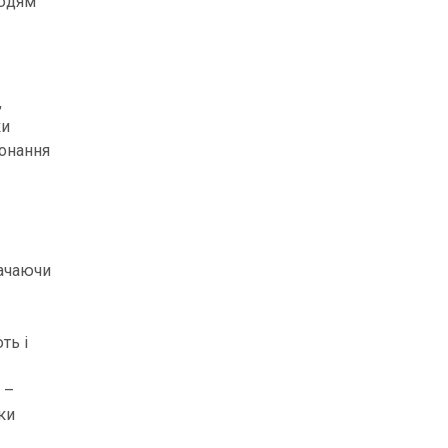
людям
,
ки
онання
рачаючи
ть і
 –
ки