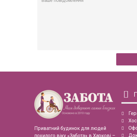
Гер
Хос
Офо
Приватний будинок для людей
Док
похилого віку «Забота» в Харкові –