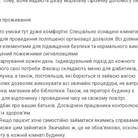
у. Тому, вони надають дієву моральну і фізичну допомогу 
я проживання:
то умови тут дуже комфортні. Спеціально оснащені кімнати
для проведення поліпшеної організації дозвілля. Всі ділян
и елементами для підвищення безпеки та нормального вик
ащений пожежними сигналізаціями.
харчування кожен день. Індивідуальний підхід до кожного
ного свої потреби. Фахівці складають меню для діабетиків,
нка, а також, постояльців, які борються із зайвою вагою.
ілих дозволяє виконувати всі звичайні процедури, не вит
ки, магазини або бібліотеки. Також, на території будинку є
для відпочинку і проведення часу на свіжому повітрі.
бає про ваших батьків. Досвідчені працівники контролюю
їх здоров’ям.
Якщо пацієнт хоче самостійно займатися якимись справами
 може цим зайнятися. Звичайно ж, це не обов’язково, оскіль
ту в кожній кімнаті будинку.