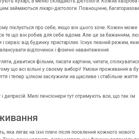
тують кухарі, а меню складають дієтологи. Кожна хвороба 
цим займаються лікарі-дієтологи. Повноцінне, багаторазов
ому піклується про себе, якщо він цього хоче. Кожен може
все те що він робив для себе вдома. Але це за бажанням, лю
 і сервіс від будинку пристарілих. Існує певний режим, яки
алансувати відпочинок і фізичні навантаження.
яти, дивитися фільми, писати картини, читати, спілкуватися
тому що всі вільні у своєму виборі! Умови проживання в б
ття і тепер цілком заслужили на щасливе і стабільне життя
 і депресій. Милі пенсіонери тут отримують все, що так їм
живання
, яка лягає на їхні плечі після поселення кожного нового