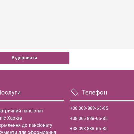
Відправити
Послуги
Телефон
+38 068-888-65-85
іатричний пансіонат
піс Харків
+38 066 888-65-85
рмлення до пансіонату
+38 093 888-65-85
ументи для оформлення