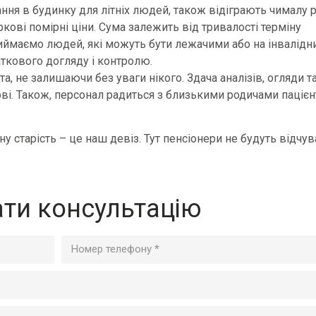
ання в будинку для літніх людей, також відіграють чималу р
кові помірні ціни. Сума залежить від тривалості терміну
иймаємо людей, які можуть бути лежачими або на інвалідн
аткового догляду і контролю.
, не залишаючи без уваги нікого. Здача аналізів, огляди т
ові. Також, персонал радиться з близькими родичами пацієнт
у старість – це наш девіз. Тут пенсіонери не будуть відчув
ти консультацію