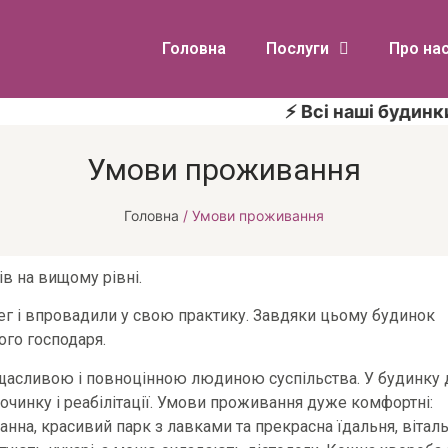
Головна
Послуги
Про на
⚡ Всі наші будинки об
Умови проживання
Головна
/
Умови проживання
в на вищому рівні.
ег і впровадили у свою практику. Завдяки цьому будинок
ого господаря.
 щасливою і повноцінною людиною суспільства. У будинку 
починку і реабілітації. Умови проживання дуже комфортні:
ванна, красивий парк з лавками та прекрасна їдальня, віталь