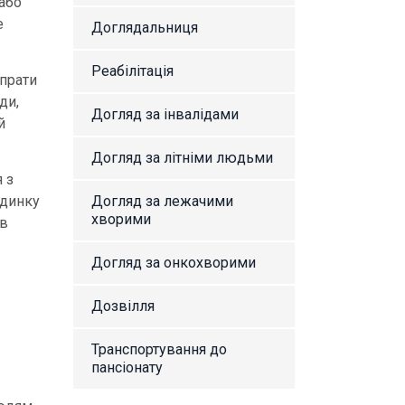
або
е
Доглядальниця
Реабілітація
 прати
ди,
Догляд за інвалідами
й
Догляд за літніми людьми
 з
Догляд за лежачими
удинку
хворими
 в
Догляд за онкохворими
Дозвілля
Транспортування до
пансіонату