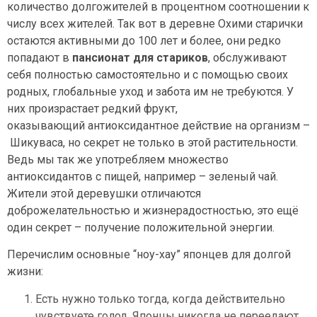
количество долгожителей в процентном соотношении к
числу всех жителей. Так вот в деревне Охими старички
остаются активными до 100 лет и более, они редко
попадают в
пансионат для стариков
, обслуживают
себя полностью самостоятельно и с помощью своих
родных, глобальные уход и забота им не требуются. У
них произрастает редкий фрукт,
оказывающий антиоксидантное действие на организм –
Шикуваса, но секрет не только в этой растительности.
Ведь мы так же употребляем множество
антиоксидантов с пищей, например – зеленый чай.
Жители этой деревушки отличаются
доброжелательностью и жизнерадостностью, это ещё
один секрет – получение положительной энергии.
Перечислим основные “ноу-хау” японцев для долгой
жизни:
Есть нужно только тогда, когда действительно
чувствуете голод. Японцы никогда не переедают,