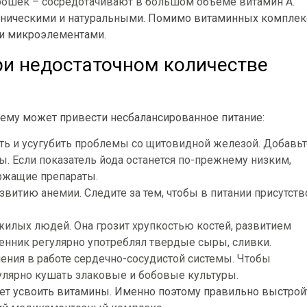
орошек – сосредотачивают в большом объеме витамин А.
ганическими и натуральными. Помимо витаминных компле
и микроэлементами.
и недостаточном количестве
 чему может привести несбалансированное питание:
ь и усугубить проблемы со щитовидной железой. Добавьт
. Если показатель йода останется по-прежнему низким,
ржащие препараты.
звитию анемии. Следите за тем, чтобы в питании присутст
жилых людей. Она грозит хрупкостью костей, развитием
венник регулярно употреблял твердые сыры, сливки.
ения в работе сердечно-сосудистой системы. Чтобы
гулярно кушать злаковые и бобовые культуры.
ет усвоить витамины. Именно поэтому правильно выстрой