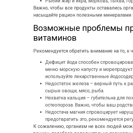
Рыбий жир и икра, морковь, тыква, г
Важно, чтобы все продукты оставались ор
насыщайте рацион полезными минералами 
Возможные проблемы пр
витаминов
Рекомендуется обратить внимание на то, к
Дефицит йода способен спровоцироват
меню морскую капусту и морепродукты
используйте лекарственные йодосоде
Недостаток железа – верный путь к ра
сырые овощи, мясо, рыба.
Нехватка кальция – губительна для по
остеопороза. Важно, чтобы ваш родст
Недостача магния спровоцирует наруш
предотвратить это, рекомендуется ре
К сожалению, организм не всех людей мож