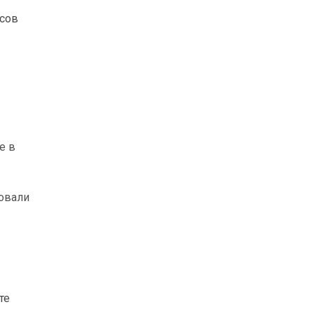
ксов
е в
вовали
те