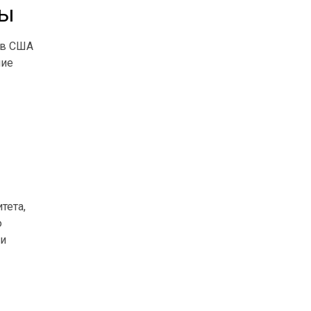
ны
 в США
ние
тета,
ю
 и