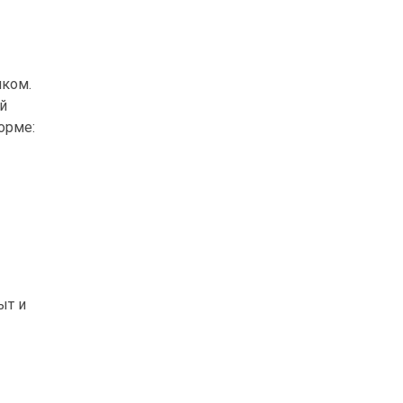
иком.
й
орме:
ыт и