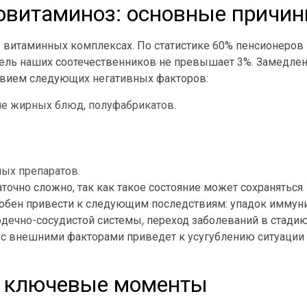
овитаминоз: основные причи
в витаминных комплексах. По статистике 60% пенсионеров
тель наших соотечественников не превышает 3%. Замедле
твием следующих негативных факторов:
ие жирных блюд, полуфабрикатов.
ых препаратов.
точно сложно, так как такое состояние может сохраняться
обен привести к следующим последствиям: упадок иммуни
рдечно-сосудистой системы, переход заболеваний в стади
 с внешними факторами приведет к усугублению ситуации
: ключевые моменты