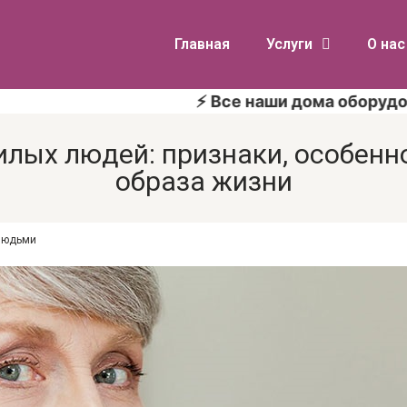
Главная
Услуги
О нас
⚡ Все наши дома оборудованы средс
илых людей: признаки, особенн
образа жизни
людьми