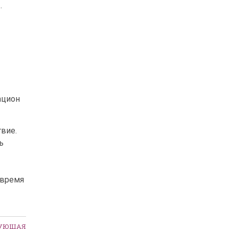
.
ацион
вие.
ь
 время
ДУЮЩАЯ