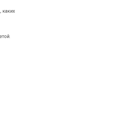
, каких
етой.