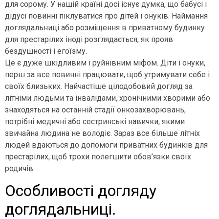
для сорому. У нашій країні досі існує думка, що бабусі і
дідусі повинні піклуватися про дітей і онуків. Наймання
доглядальниці або розміщення в приватному будинку
для престарілих іноді розглядається, як прояв
бездушності і егоїзму.
Це є дуже шкідливим і руйнівним міфом. Діти і онуки,
перш за все повинні працювати, щоб утримувати себе і
своїх близьких. Найчастіше цілодобовий догляд за
літніми людьми та інвалідами, хронічними хворими або
знаходяться на останній стадії онкозахворювань,
потрібні медичні або сестринські навички, якими
звичайна людина не володіє. Зараз все більше літніх
людей вдаються до допомоги приватних будинків для
престарілих, щоб трохи полегшити обов’язки своїх
родичів.
Особливості догляду
доглядальниці.