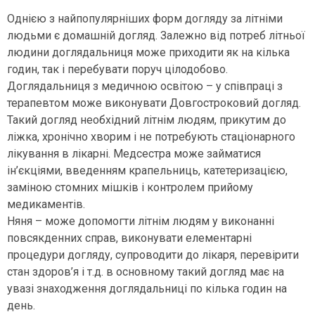
Однією з найпопулярніших форм догляду за літніми
людьми є домашній догляд. Залежно від потреб літньої
людини доглядальниця може приходити як на кілька
годин, так і перебувати поруч цілодобово.
Доглядальниця з медичною освітою – у співпраці з
терапевтом може виконувати Довгостроковий догляд.
Такий догляд необхідний літнім людям, прикутим до
ліжка, хронічно хворим і не потребують стаціонарного
лікування в лікарні. Медсестра може займатися
ін’єкціями, введенням крапельниць, катетеризацією,
заміною стомних мішків і контролем прийому
медикаментів.
Няня – може допомогти літнім людям у виконанні
повсякденних справ, виконувати елементарні
процедури догляду, супроводити до лікаря, перевірити
стан здоров’я і т.д. в основному такий догляд має на
увазі знаходження доглядальниці по кілька годин на
день.