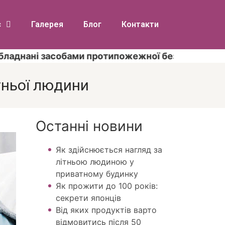
с
Галерея
Блог
Контакти
ані засобами протипожежної безпеки згідно з ви
тньої людини
Останні новини
Як здійснюється нагляд за
літньою людиною у
приватному будинку
Як прожити до 100 років:
секрети японців
Від яких продуктів варто
відмовитись після 50