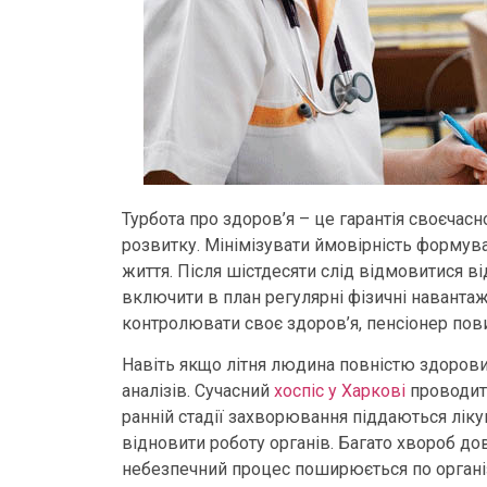
Турбота про здоров’я – це гарантія своєчас
розвитку. Мінімізувати ймовірність форму
життя. Після шістдесяти слід відмовитися в
включити в план регулярні фізичні навантаж
контролювати своє здоров’я, пенсіонер пов
Навіть якщо літня людина повністю здорови
аналізів. Сучасний
хоспіс у Харкові
проводить
ранній стадії захворювання піддаються ліку
відновити роботу органів. Багато хвороб до
небезпечний процес поширюється по органі