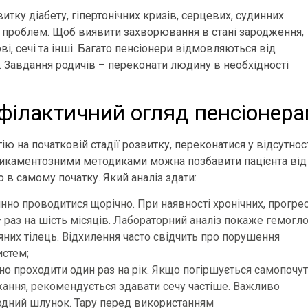
итку діабету, гіпертонічних кризів, серцевих, судинних
их проблем. Щоб виявити захворювання в стані зародження,
ві, сечі та інші. Багато пенсіонери відмовляються від
. Завдання родичів – переконати людину в необхідності
філактичний огляд пенсіонер
ю на початковій стадії розвитку, переконатися у відсутнос
едикаментозними методиками можна позбавити пацієнта від
в самому початку. Який аналіз здати:
инно проводитися щорічно. При наявності хронічних, прогр
 раз на шість місяців. Лабораторний аналіз покаже гемогло
них тілець. Відхилення часто свідчить про порушення
истем;
но проходити один раз на рік. Якщо погіршується самопочут
ання, рекомендується здавати сечу частіше. Важливо
одний шлунок. Тару перед використанням