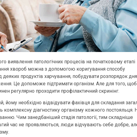
ного виявлення патологічних процесів на початковому етапі
вання хвороб можна з допомогою коригування способу
ід деяких продуктів харчування, побудувати розпорядок дня
ення. Це допоможе підтримати організм. Але для того, щоб
инен регулярно проходити профілактичний скринінг.
й, йому необхідно відвідувати фахівця для складання зага
 комплексну діагностику організму кожного постояльця. 
ванню. Чим занедбаніший стадія патології, тим складніше
вгий час не проявляються, люди відчувають себе добре, ал
зму.