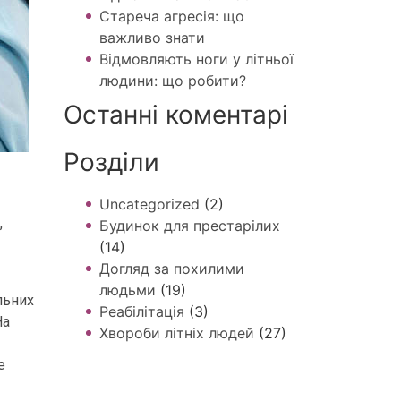
Стареча агресія: що
важливо знати
Відмовляють ноги у літньої
людини: що робити?
Останні коментарі
Розділи
Uncategorized
(2)
,
Будинок для престарілих
(14)
Догляд за похилими
людьми
(19)
льних
Реабілітація
(3)
На
Хвороби літніх людей
(27)
е