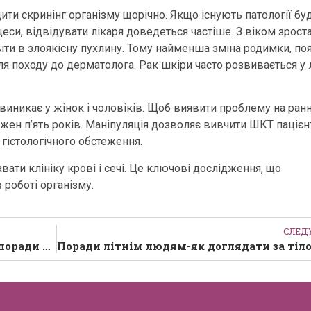
ти скринінг організму щорічно. Якщо існують патології бу
цеси, відвідувати лікаря доведеться частіше. З віком зрост
іти в злоякісну пухлину. Тому найменша зміна родимки, по
ля походу до дерматолога. Рак шкіри часто розвивається у
иникає у жінок і чоловіків. Щоб виявити проблему на ранн
ожен п’ять років. Маніпуляція дозволяє вивчити ШКТ пацієн
 гістологічного обстеження.
ати клініку крові і сечі. Це ключові дослідження, що
роботі організму.
СЛЕ
Як підтримати слух в похилому віці – поради фахівців