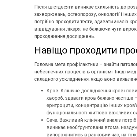
Після шістдесяти виникає схильність до розв
захворювань, остеопорозу, онкології і інш
потрібно проходити тести, здавати аналіз кро
відвідування лікаря, не бажаючи чути вирок
проходження досліджень.
Навіщо проходити про
Головна мета профілактики – знайти патологі
небезпечних процесів в організмі. Іноді м
складного ускладнення, якщо воно виявлено 
Кров. Клінічне дослідження крові пов
хвороб, здавати кров бажано частіше –
еритроцити, концентрацію інших кров’я
функціональності життєво важливих с
Сеча. Важливий клінічний аналіз потріб
виникає необґрунтована втома, нездуж
випорожнитись в ранковий час, на гол