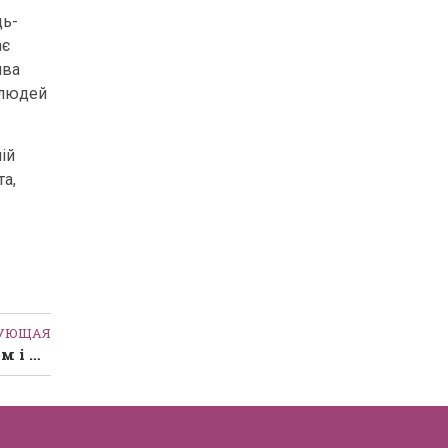
дь-
ає
ява
 людей
ій
та,
ДУЮЩАЯ
Поради літнім людям-як доглядати за тілом і підтримувати здоров’я