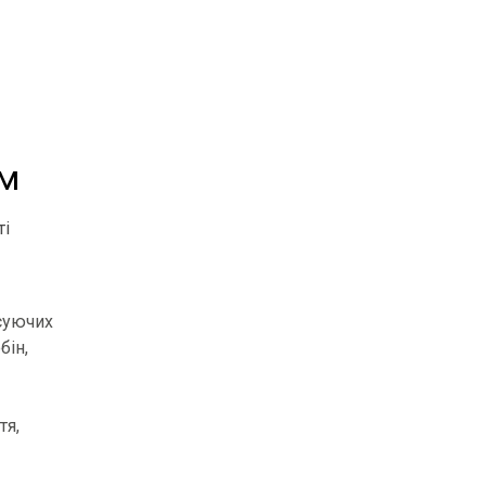
ам
ті
есуючих
бін,
тя,