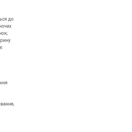
ься до
ночих
нок;
ерину
ає
ення
ування,