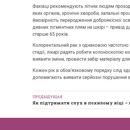
Фахівці рекомендують літнім людям проходи
яких органів, хронічні хвороби, запальні про
ймовірність переродження доброякісної осв
дивних пігментних плям на шкірі – привід д
старше 65 років.
Колоректальний рак з однаковою частотою в
стадії, лікарі радять робити колоноскопію к
виявити зміни, провести забір матеріалу для
Кожен рік в обов’язковому порядку слід здав
допомагають виявити серйозні порушення в 
ПРЕДЫДУЩАЯ