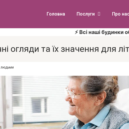
Головна
Послуги
Про на
⚡ Всі наші будинки обладн
ні огляди та їх значення для лі
и людьми