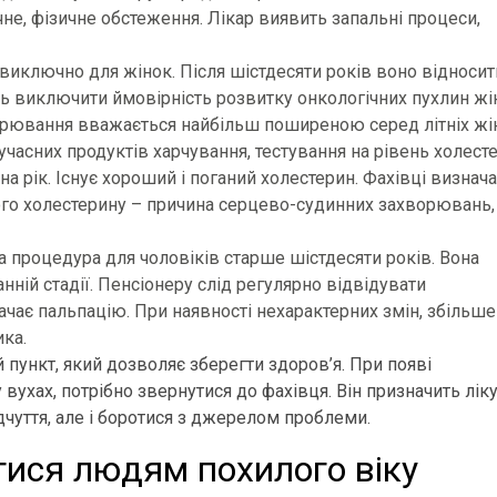
чне, фізичне обстеження. Лікар виявить запальні процеси,
иключно для жінок. Після шістдесяти років воно відносит
ть виключити ймовірність розвитку онкологічних пухлин жі
орювання вважається найбільш поширеною серед літніх жі
часних продуктів харчування, тестування на рівень холест
на рік. Існує хороший і поганий холестерин. Фахівці визнач
ого холестерину – причина серцево-судинних захворювань,
а процедура для чоловіків старше шістдесяти років. Вона
нній стадії. Пенсіонеру слід регулярно відвідувати
чає пальпацію. При наявності нехарактерних змін, збільш
ика.
пункт, який дозволяє зберегти здоров’я. При появі
вухах, потрібно звернутися до фахівця. Він призначить лік
дчуття, але і боротися з джерелом проблеми.
тися людям похилого віку