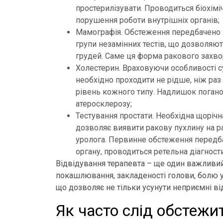
простерилізувати. Проводиться біохімі
порушення роботи внутрішніх органів;
Мамографія. Обстеження передбачено в
групи незамінних тестів, що дозволяю
грудей. Саме ця форма ракового захв
Холестерин. Враховуючи особливості су
необхідно проходити не рідше, ніж раз 
рівень кожного типу. Надлишок поган
атеросклерозу;
Тестування простати. Необхідна щорічн
дозволяє виявити ракову пухлину на ра
уролога. Первинне обстеження передба
органу, проводиться ретельна діагност
Відвідування терапевта – ще один важливий 
покашлювання, закладеності голови, болю у 
що дозволяє не тільки усунути неприємні ві
Як часто слід обстежи