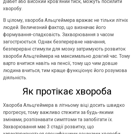
діабет або високий кров’яний тиск, можуть посилити
хворобу.
В цілому, хвороба Альцгеймера вражає не тільки літніх
людей. Величезний фактор, що визначає його
формування-спадковість. Захворювання з часом
загострюється. Однак безперервне навчання,
безперервні стимули для мозку затримують розвиток
хвороби Альцгеймера на максимально довгий час. Тому
варто вчитися навіть на пенсії, тому що чим довше
людина вчиться, тим краще функціонує його розумова
діяльність.
Як протікає хвороба
Хвороба Альцгеймера в літньому віці досить швидко
прогресує, тому важливо стежити за будь-якими
змінами, розпізнавати симптоми та запобігати їх.
Захворювання має 3 стадії розвитку, що
характеризуються специфічними ознаками хвороби