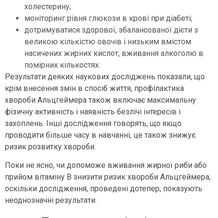
холестерину;
моніторинг рівня глюкози в крові при діабеті;
дотримуватися здорової, збалансованої дієти з
великою кількістю овочів і низьким вмістом
насичених жирних кислот, вживання алкоголю в
помірних кількостях.
Результати деяких наукових досліджень показали, що
крім внесення змін в спосіб життя, профілактика
хвороби Альцгеймера також включає максимальну
фізичну активність і наявність безлічі інтересів і
захоплень. Інші дослідження говорять, що якщо
проводити більше часу в навчанні, це також знижує
ризик розвитку хвороби.
Поки не ясно, чи допоможе вживання жирної риби або
прийом вітаміну B знизити ризик хвороби Альцгеймера,
оскільки дослідження, проведені дотепер, показують
неоднозначні результати.