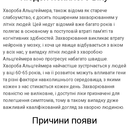
Хвороба Альцгеймера, також відома як старече
слабоумство, є досить поширеним захворюванням у
літніх людей. Цей недуг відомий вже багато років і
полягає в основному в поступовій втраті пам’яті та
когнітивних здібностей. Захворювання викликає втрату
нейронів у мозку, і хоча це явище відбувається з віком
у всіх нас, у випадку літніх людей з хворобою
Альцгеймера воно прогресує набагато швидше.
Хвороба Альцгеймера найчастіше зустрічається у людей
у віці 60-65 років, і на її розвиток можуть впливати гени
та різні фактори навколишнього середовища, з якими
кожен з нас стикається кожен день. Захворювання
повністю не виліковне, і доступні ліки призначені для
полегшення симптомів, тому в такому випадку дуже
важливий кваліфікований догляд за хворою людиною.
Причини появи