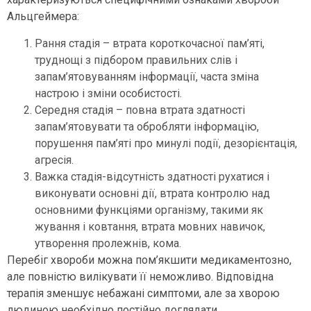
Альцгеймера:
Рання стадія – втрата короткочасної пам’яті,
труднощі з підбором правильних слів і
запам’ятовуванням інформації, часта зміна
настрою і зміни особистості.
Середня стадія – повна втрата здатності
запам’ятовувати та обробляти інформацію,
порушення пам’яті про минулі події, дезорієнтація,
агресія.
Важка стадія-відсутність здатності рухатися і
виконувати основні дії, втрата контролю над
основними функціями організму, такими як
жування і ковтання, втрата мовних навичок,
утворення пролежнів, кома.
Перебіг хвороби можна пом’якшити медикаментозно,
але повністю вилікувати її неможливо. Відповідна
терапія зменшує небажані симптоми, але за хворою
людиною необхідно постійно доглядати.