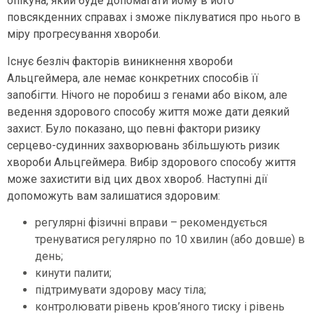
опікуна, який буде допомагати йому в його
повсякденних справах і зможе піклуватися про нього в
міру прогресування хвороби.
Існує безліч факторів виникнення хвороби
Альцгеймера, але немає конкретних способів її
запобігти. Нічого не поробиш з генами або віком, але
ведення здорового способу життя може дати деякий
захист. Було показано, що певні фактори ризику
серцево-судинних захворювань збільшують ризик
хвороби Альцгеймера. Вибір здорового способу життя
може захистити від цих двох хвороб. Наступні дії
допоможуть вам залишатися здоровим:
регулярні фізичні вправи – рекомендується
тренуватися регулярно по 10 хвилин (або довше) в
день;
кинути палити;
підтримувати здорову масу тіла;
контролювати рівень кров’яного тиску і рівень